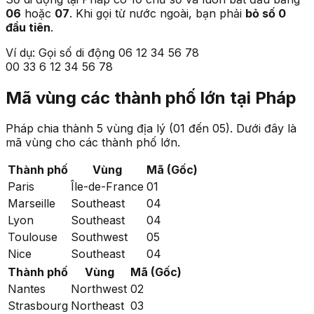
06
hoặc
07
. Khi gọi từ nước ngoài, bạn phải
bỏ số 0
đầu tiên
.
Ví dụ: Gọi số di động 06 12 34 56 78
00 33
6
12 34 56 78
Mã vùng các thành phố lớn tại Pháp
Pháp chia thành 5 vùng địa lý (01 đến 05). Dưới đây là
mã vùng cho các thành phố lớn.
Thành phố
Vùng
Mã (Gốc)
Paris
Île-de-France
01
Marseille
Southeast
04
Lyon
Southeast
04
Toulouse
Southwest
05
Nice
Southeast
04
Thành phố
Vùng
Mã (Gốc)
Nantes
Northwest
02
Strasbourg
Northeast
03