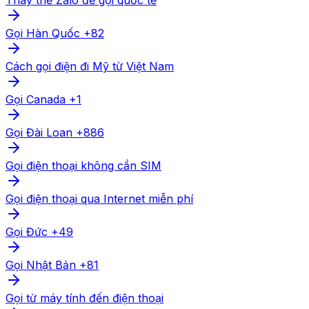
Thay thế Zalo để gọi quốc tế
Gọi Hàn Quốc +82
Cách gọi điện đi Mỹ từ Việt Nam
Gọi Canada +1
Gọi Đài Loan +886
Gọi điện thoại không cần SIM
Gọi điện thoại qua Internet miễn phí
Gọi Đức +49
Gọi Nhật Bản +81
Gọi từ máy tính đến điện thoại