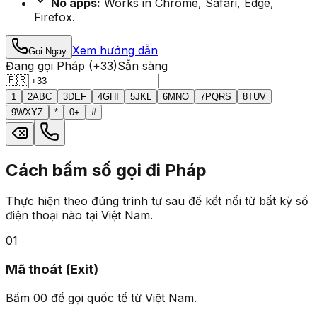
No apps:
Works in Chrome, Safari, Edge,
Firefox.
Xem hướng dẫn
Gọi Ngay
Đang gọi Pháp (+33)
Sẵn sàng
🇫🇷
1
2
ABC
3
DEF
4
GHI
5
JKL
6
MNO
7
PQRS
8
TUV
9
WXYZ
*
0
+
#
Cách bấm số gọi đi Pháp
Thực hiện theo đúng trình tự sau để kết nối từ bất kỳ số
điện thoại nào tại Việt Nam.
01
Mã thoát (Exit)
Bấm
00
để gọi quốc tế từ Việt Nam.