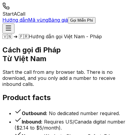
StartACall
Hướng dẫn
Mã vùng
Bảng giá
Gọi Miễn Phí
🇻🇳 ➔ 🇫🇷
Hướng dẫn gọi Việt Nam - Pháp
Cách gọi đi Pháp
Từ Việt Nam
Start the call from any browser tab. There is no
download, and you only add a number to receive
inbound calls.
Product facts
Outbound:
No dedicated number required.
Inbound:
Requires US/Canada digital number
($2.14 to $5/month).