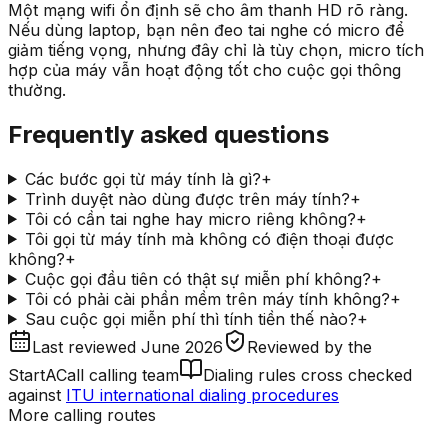
Một mạng wifi ổn định sẽ cho âm thanh HD rõ ràng.
Nếu dùng laptop, bạn nên đeo tai nghe có micro để
giảm tiếng vọng, nhưng đây chỉ là tùy chọn, micro tích
hợp của máy vẫn hoạt động tốt cho cuộc gọi thông
thường.
Frequently asked questions
Các bước gọi từ máy tính là gì?
+
Trình duyệt nào dùng được trên máy tính?
+
Tôi có cần tai nghe hay micro riêng không?
+
Tôi gọi từ máy tính mà không có điện thoại được
không?
+
Cuộc gọi đầu tiên có thật sự miễn phí không?
+
Tôi có phải cài phần mềm trên máy tính không?
+
Sau cuộc gọi miễn phí thì tính tiền thế nào?
+
Last reviewed
June 2026
Reviewed by
the
StartACall calling team
Dialing rules cross checked
against
ITU international dialing procedures
More calling routes