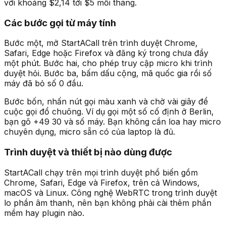
với khoảng $2,14 tới $5 mỗi tháng.
Các bước gọi từ máy tính
Bước một, mở StartACall trên trình duyệt Chrome,
Safari, Edge hoặc Firefox và đăng ký trong chưa đầy
một phút. Bước hai, cho phép truy cập micro khi trình
duyệt hỏi. Bước ba, bấm dấu cộng, mã quốc gia rồi số
máy đã bỏ số 0 đầu.
Bước bốn, nhấn nút gọi màu xanh và chờ vài giây để
cuộc gọi đổ chuông. Ví dụ gọi một số cố định ở Berlin,
bạn gõ +49 30 và số máy. Bạn không cần loa hay micro
chuyên dụng, micro sẵn có của laptop là đủ.
Trình duyệt và thiết bị nào dùng được
StartACall chạy trên mọi trình duyệt phổ biến gồm
Chrome, Safari, Edge và Firefox, trên cả Windows,
macOS và Linux. Công nghệ WebRTC trong trình duyệt
lo phần âm thanh, nên bạn không phải cài thêm phần
mềm hay plugin nào.