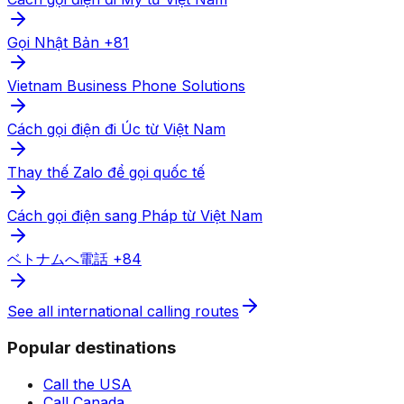
Gọi Nhật Bản +81
Vietnam Business Phone Solutions
Cách gọi điện đi Úc từ Việt Nam
Thay thế Zalo để gọi quốc tế
Cách gọi điện sang Pháp từ Việt Nam
ベトナムへ電話 +84
See all international calling routes
Popular destinations
Call the USA
Call Canada