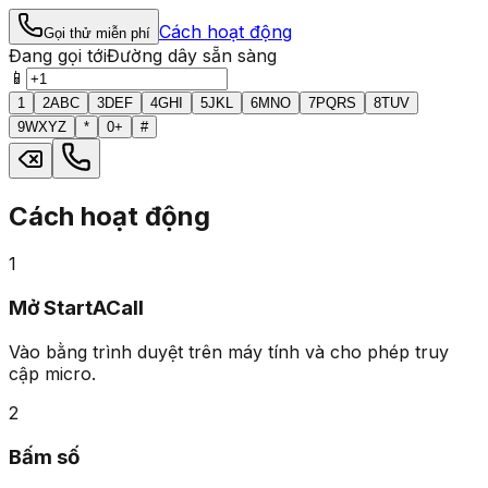
Cách hoạt động
Gọi thử miễn phí
Đang gọi tới
Đường dây sẵn sàng
📱
1
2
ABC
3
DEF
4
GHI
5
JKL
6
MNO
7
PQRS
8
TUV
9
WXYZ
*
0
+
#
Cách hoạt động
1
Mở StartACall
Vào bằng trình duyệt trên máy tính và cho phép truy
cập micro.
2
Bấm số