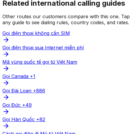
Related international calling guides
Other routes our customers compare with this one. Tap
any guide to see dialing rules, country codes, and rates.
Gọi điện thoại không cần SIM
Gọi điện thoại qua Internet miễn phí
Mã vùng quốc tế gọi từ Việt Nam
Gọi Canada +1
Gọi Đài Loan +886
Gọi Đức +49
Gọi Hàn Quốc +82
Cách gọi điện đi Mỹ từ Việt Nam