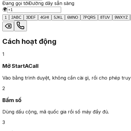
Đang gọi tới
Đường dây sẵn sàng
🌍
1
2
ABC
3
DEF
4
GHI
5
JKL
6
MNO
7
PQRS
8
TUV
9
WXYZ
Cách hoạt động
1
Mở StartACall
Vào bằng trình duyệt, không cần cài gì, rồi cho phép truy
2
Bấm số
Dùng dấu cộng, mã quốc gia rồi số máy đầy đủ.
3