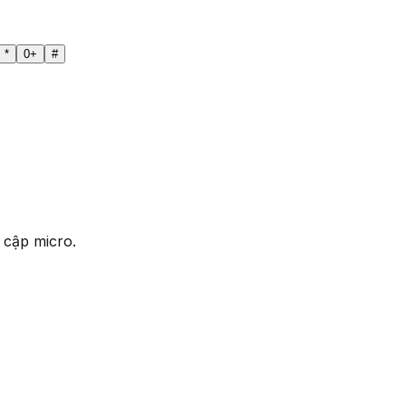
*
0
+
#
 cập micro.