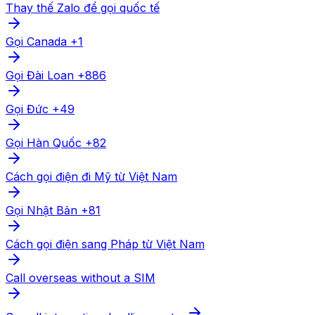
Thay thế Zalo để gọi quốc tế
Gọi Canada +1
Gọi Đài Loan +886
Gọi Đức +49
Gọi Hàn Quốc +82
Cách gọi điện đi Mỹ từ Việt Nam
Gọi Nhật Bản +81
Cách gọi điện sang Pháp từ Việt Nam
Call overseas without a SIM