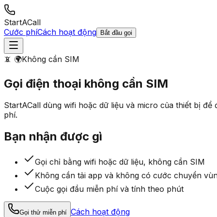
StartACall
Cước phí
Cách hoạt động
Bắt đầu gọi
📵 🌍
Không cần SIM
Gọi điện thoại
không cần SIM
StartACall dùng wifi hoặc dữ liệu và micro của thiết bị đ
phí.
Bạn nhận được gì
Gọi chỉ bằng wifi hoặc dữ liệu, không cần SIM
Không cần tải app và không có cước chuyển vù
Cuộc gọi đầu miễn phí và tính theo phút
Cách hoạt động
Gọi thử miễn phí