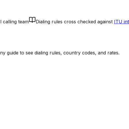
l calling team
Dialing rules cross checked against
ITU in
 guide to see dialing rules, country codes, and rates.