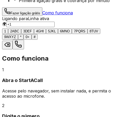
Primeira ligação grátis e cobrança por minuto
Como funciona
Fazer ligação grátis
Ligando para
Linha ativa
🌍
1
2
ABC
3
DEF
4
GHI
5
JKL
6
MNO
7
PQRS
8
TUV
9
WXYZ
*
0
+
#
Como funciona
1
Abra o StartACall
Acesse pelo navegador, sem instalar nada, e permita o
acesso ao microfone.
2
Digite o número