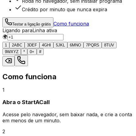
Roda no navegador, sem instalar programa
Crédito por minuto que nunca expira
Como funciona
Testar a ligação grátis
Ligando para
Linha ativa
🌍
1
2
ABC
3
DEF
4
GHI
5
JKL
6
MNO
7
PQRS
8
TUV
9
WXYZ
*
0
+
#
Como funciona
1
Abra o StartACall
Acesse pelo navegador, sem baixar nada, e crie a conta
em menos de um minuto.
2