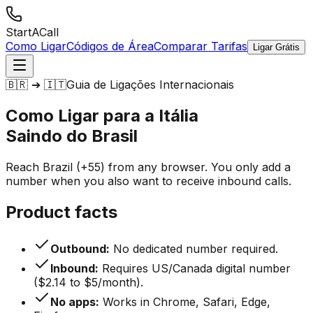
StartACall
Como Ligar
Códigos de Área
Comparar Tarifas
Ligar Grátis
🇧🇷 ➔ 🇮🇹
Guia de Ligações Internacionais
Como Ligar para a Itália
Saindo do Brasil
Reach Brazil (+55) from any browser. You only add a
number when you also want to receive inbound calls.
Product facts
Outbound:
No dedicated number required.
Inbound:
Requires US/Canada digital number
($2.14 to $5/month).
No apps:
Works in Chrome, Safari, Edge,