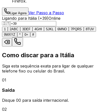
Firefox.
Ver Passo a Passo
Ligar Agora
Ligando para Itália (+39)
Online
🇮🇹
1
2
ABC
3
DEF
4
GHI
5
JKL
6
MNO
7
PQRS
8
TUV
9
WXYZ
*
0
+
#
Como discar para a Itália
Siga esta sequência exata para ligar de qualquer
telefone fixo ou celular do Brasil.
01
Saída
Disque
00
para saída internacional.
02