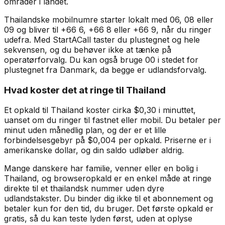
områder i landet.
Thailandske mobilnumre starter lokalt med 06, 08 eller
09 og bliver til +66 6, +66 8 eller +66 9, når du ringer
udefra. Med StartACall taster du plustegnet og hele
sekvensen, og du behøver ikke at tænke på
operatørforvalg. Du kan også bruge 00 i stedet for
plustegnet fra Danmark, da begge er udlandsforvalg.
Hvad koster det at ringe til Thailand
Et opkald til Thailand koster cirka $0,30 i minuttet,
uanset om du ringer til fastnet eller mobil. Du betaler per
minut uden månedlig plan, og der er et lille
forbindelsesgebyr på $0,004 per opkald. Priserne er i
amerikanske dollar, og din saldo udløber aldrig.
Mange danskere har familie, venner eller en bolig i
Thailand, og browseropkald er en enkel måde at ringe
direkte til et thailandsk nummer uden dyre
udlandstakster. Du binder dig ikke til et abonnement og
betaler kun for den tid, du bruger. Det første opkald er
gratis, så du kan teste lyden først, uden at oplyse