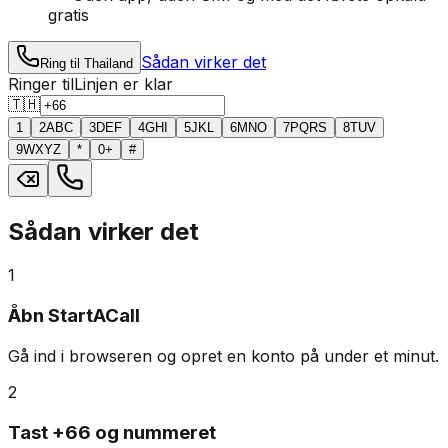
gratis
Sådan virker det
Ring til Thailand
Ringer til
Linjen er klar
🇹🇭
1
2
ABC
3
DEF
4
GHI
5
JKL
6
MNO
7
PQRS
8
TUV
9
WXYZ
*
0
+
#
Sådan virker det
1
Åbn StartACall
Gå ind i browseren og opret en konto på under et minut.
2
Tast +66 og nummeret