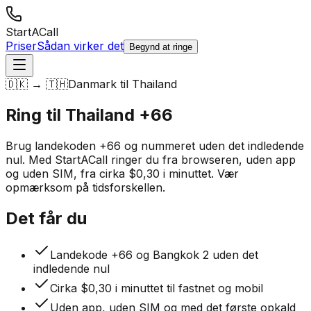
StartACall
Priser
Sådan virker det
Begynd at ringe
🇩🇰 → 🇹🇭
Danmark til Thailand
Ring til Thailand
+66
Brug landekoden +66 og nummeret uden det indledende
nul. Med StartACall ringer du fra browseren, uden app
og uden SIM, fra cirka $0,30 i minuttet. Vær
opmærksom på tidsforskellen.
Det får du
Landekode +66 og Bangkok 2 uden det
indledende nul
Cirka $0,30 i minuttet til fastnet og mobil
Uden app, uden SIM og med det første opkald