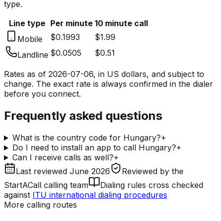
type.
Line type
Per minute
10 minute call
$0.1993
$1.99
Mobile
$0.0505
$0.51
Landline
Rates as of
2026-07-06
, in US dollars, and subject to
change. The exact rate is always confirmed in the dialer
before you connect.
Frequently asked questions
What is the country code for Hungary?
+
Do I need to install an app to call Hungary?
+
Can I receive calls as well?
+
Last reviewed
June 2026
Reviewed by
the
StartACall calling team
Dialing rules cross checked
against
ITU international dialing procedures
More calling routes