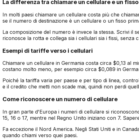
La differenza tra chiamare un cellulare e un fisso
In molti paesi chiamare un cellulare costa più che chiamar
se il numero di destinazione è un cellulare o un fisso pr
La composizione del numero è invece la stessa. Scrivi il se
riconosce la rotta e collega sia i cellulari sia i fissi, senz
Esempi di tariffe verso i cellulari
Chiamare un cellulare in Germania costa circa $0,13 al min
costano molto meno, per esempio circa $0,089 in Germani
Poiché la tariffa varia per paese e per tipo di linea, cont
e il credito che metti non scade mai, quindi non perdi quel
Come riconoscere un numero di cellulare
In gran parte d'Europa i numeri di cellulare si riconoscono
15, 16 o 17, mentre nel Regno Unito iniziano con 7. Sapere q
Fa eccezione il Nord America. Negli Stati Uniti e in Canada
quando chiami verso quei paesi.