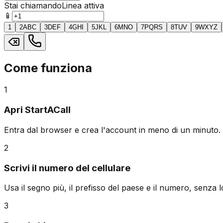
Stai chiamando
Linea attiva
📱
1
2
ABC
3
DEF
4
GHI
5
JKL
6
MNO
7
PQRS
8
TUV
9
WXYZ
Come funziona
1
Apri StartACall
Entra dal browser e crea l'account in meno di un minuto.
2
Scrivi il numero del cellulare
Usa il segno più, il prefisso del paese e il numero, senza lo
3