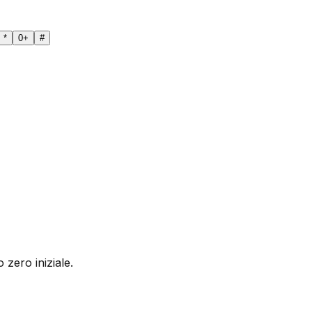
*
0
+
#
 zero iniziale.