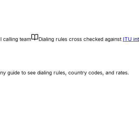
l calling team
Dialing rules cross checked against
ITU in
 guide to see dialing rules, country codes, and rates.