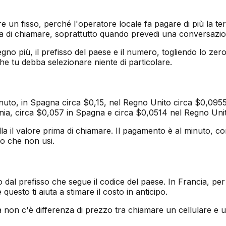
e un fisso, perché l'operatore locale fa pagare di più la t
ima di chiamare, soprattutto quando prevedi una conversazi
gno più, il prefisso del paese e il numero, togliendo lo zer
a che tu debba selezionare niente di particolare.
uto, in Spagna circa $0,15, nel Regno Unito circa $0,0955 e
a, circa $0,057 in Spagna e circa $0,0514 nel Regno Unit
rolla il valore prima di chiamare. Il pagamento è al minuto, 
lo che non usi.
 dal prefisso che segue il codice del paese. In Francia, per
uesto ti aiuta a stimare il costo in anticipo.
 non c'è differenza di prezzo tra chiamare un cellulare e un