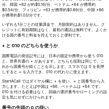
分、韓国 +82 が約$0.16/分、ベトナム +84 が携帯約
$0.54/分、フィリピン +63 が携帯約$0.89/分、中国 +86
が携帯約$1.03/分です。
いずれも1分ごとの従量課金で、月額契約はありません。ク
レジットに有効期限はなく、最初の通話は無料です。よくか
ける国の番号と料金を控えておくと便利です。
+ と 010 のどちらを使うか
国際電話の発信記号には、日本の固定や携帯から使う 010
と、世界共通の + があります。どちらも役割は同じで、こ
れから国番号が続くことを示します。スマホでは 0 を長押
しすると + を入力でき、010 の代わりに使えます。
StartACall ではダイヤル欄に + を使い、+ と国番号から入
力します。たとえば中国は +86、ベトナムは +84 です。
010 を付ける必要はなく、回線の選択番号やローミングの設
定も気にせずにかけられます。
番号の先頭の 0 の扱い