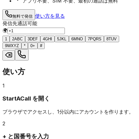
アプリ不要、SIM 不要、最初の通話は無料
使い方を見る
無料で発信
発信先
通話可能
🌍
1
2
ABC
3
DEF
4
GHI
5
JKL
6
MNO
7
PQRS
8
TUV
9
WXYZ
*
0
+
#
使い方
1
StartACall を開く
ブラウザでアクセスし、1分以内にアカウントを作ります。
2
+ と国番号を入力