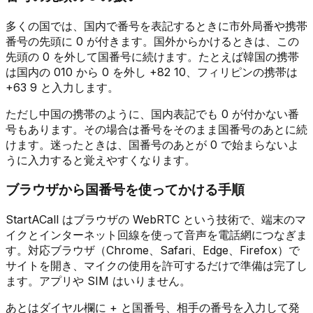
多くの国では、国内で番号を表記するときに市外局番や携帯
番号の先頭に 0 が付きます。国外からかけるときは、この
先頭の 0 を外して国番号に続けます。たとえば韓国の携帯
は国内の 010 から 0 を外し +82 10、フィリピンの携帯は
+63 9 と入力します。
ただし中国の携帯のように、国内表記でも 0 が付かない番
号もあります。その場合は番号をそのまま国番号のあとに続
けます。迷ったときは、国番号のあとが 0 で始まらないよ
うに入力すると覚えやすくなります。
ブラウザから国番号を使ってかける手順
StartACall はブラウザの WebRTC という技術で、端末のマ
イクとインターネット回線を使って音声を電話網につなぎま
す。対応ブラウザ（Chrome、Safari、Edge、Firefox）で
サイトを開き、マイクの使用を許可するだけで準備は完了し
ます。アプリや SIM はいりません。
あとはダイヤル欄に + と国番号、相手の番号を入力して発